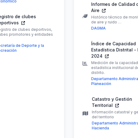
conómico
Informes de Calidad 
Aire
egistro de clubes
Histórico técnico de mon
de aire y ruido …
eportivos
DAGMA
gistro de clubes deportivos,
ubes promotores y entidades
Índice de Capacidad
cretaría de Deporte y la
Estadística Distrital -
creación
2024
Medición de la capacidad
estadística institucional d
distrito.
Departamento Administra
Planeación
Catastro y Gestión
Territorial
Información catastral y g
del territorio
Departamento Administra
Hacienda