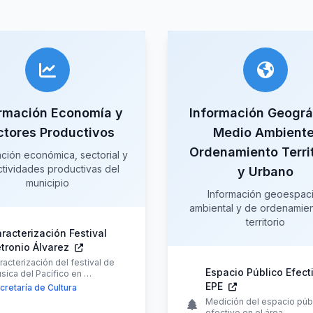
rmación Economía y
Información Geográ
ctores Productivos
Medio Ambiente
Ordenamiento Territ
ación económica, sectorial y
tividades productivas del
y Urbano
municipio
Información geoespaci
ambiental y de ordenamien
territorio
racterización Festival
tronio Álvarez
racterización del festival de
Espacio Público Efect
sica del Pacífico en …
EPE
cretaría de Cultura
Medición del espacio púb
efectivo en el área …