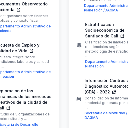
cumentos Observatorio
Departamento Administra
acienda
Planeación /DAGMA
vestigaciones sobre finanzas
blicas y contexto fiscal.
Estratificación
partamento Administrativo de
Socioeconómica de
cienda
Santiago de Cali
Clasificación de inmuebl
cuesta de Empleo y
residenciales según
lidad de Vida
metodología de estratifi
…
cuesta integral sobre
ndiciones laborales y calidad
Departamento Administra
 …
Planeación
partamento Administrativo de
aneación
Información Centros 
Diagnóstico Automot
xploración de las
(CDA) - 2022
inámicas de los mercados
Consolidación de informa
reativos de la ciudad de
ambiental generada por 
…
ali
Secretaría de Movilidad /
studio de 5 organizaciones del
DAGMA
ctor cultural y …
Ecretaría de Desarrollo