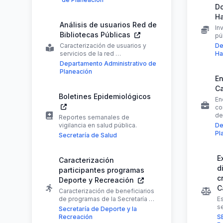
Do
H
Análisis de usuarios Red de
In
Bibliotecas Públicas
pú
Caracterización de usuarios y
De
servicios de la red …
Ha
Departamento Administrativo de
Planeación
En
Ca
Boletines Epidemiológicos
En
co
de
Reportes semanales de
vigilancia en salud pública.
De
Pl
Secretaría de Salud
E
Caracterización
d
participantes programas
c
Deporte y Recreación
C
Caracterización de beneficiarios
de programas de la Secretaría …
E
se
Secretaría de Deporte y la
Recreación
S