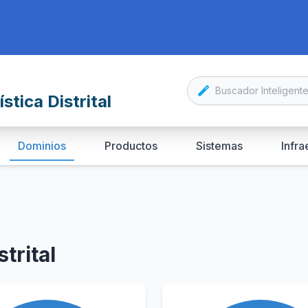
stica Distrital
Dominios
Productos
Sistemas
Infra
trital