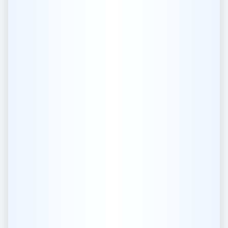
Datos Destacados
27
Organismos Evaluados
Entidades de la administración distrital
✓
Fortalezas en entorno institucional
Capacidad institucional consolidada
Ver Operaciones Estadísticas
Explorar Indicadores