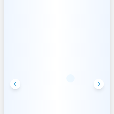
27 organismos de la
administración distrital para …
Organismos Evaluados: 27
Fortalezas en entorno
institucional: ✓
Infraestructura consolidada: ✓
Mejoras en accesibilidad: ⚠
Optimización del uso de
información: ⚠
Ver Informe Completo
Informe Oficial