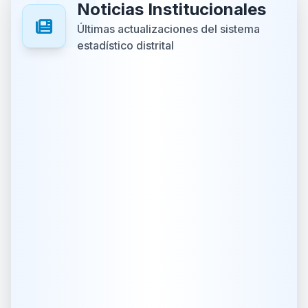
Noticias Institucionales
Últimas actualizaciones del sistema
estadístico distrital
December
Informe
2024
Oficial
Índice de Capacidad
Estadística Distrital
(ICED) 2024
La Alcaldía de Santiago de Cali, a
través de la Subdirección de
Desarrollo Integral, presentó los
resultados del Índice de
Capacidad Estadística Distrital
(ICED) para el 2024. Este
informe evalúa la capacidad de