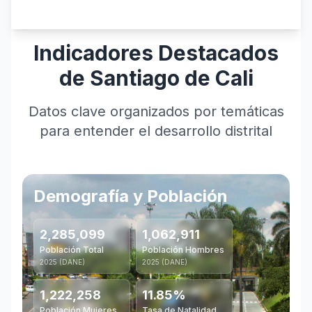
Indicadores Destacados
de Santiago de Cali
Datos clave organizados por temáticas
para entender el desarrollo distrital
Demografía y Población
E
2,285,099
1,062,911
Población Total
Población Hombres
C
2025 (DANE)
2025 (DANE)
2
1,222,258
11.85%
Población Mujeres
Tasa de Natalidad
D